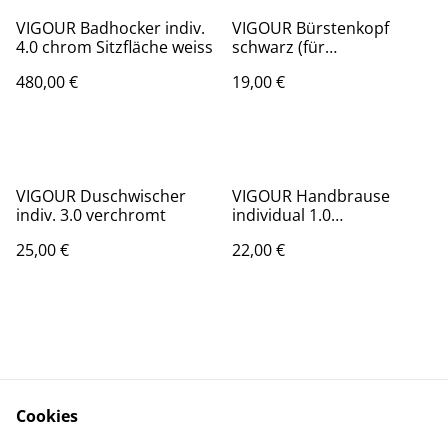
VIGOUR Badhocker indiv.
VIGOUR Bürstenkopf
4.0 chrom Sitzfläche weiss
schwarz (für
Bürstengarnitur derby,
480,00 €
19,00 €
derby style und clivia)
VIGOUR Duschwischer
VIGOUR Handbrause
indiv. 3.0 verchromt
individual 1.0
mehrstrahlig verchromt
25,00 €
22,00 €
m. Antikalksystem
Cookies
Kontaktieren Sie uns
Rechtliche