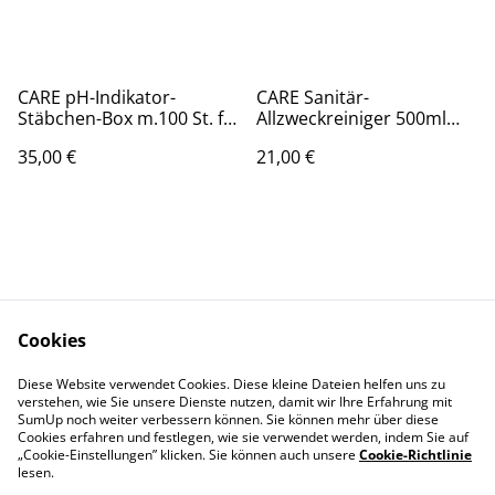
CARE pH-Indikator-
CARE Sanitär-
Stäbchen-Box m.100 St. f.
Allzweckreiniger 500ml
wässrige Flüssigkeiten
Handsprayflasche
35,00 €
21,00 €
Farbskala CONEL
(gebrauchsfertig) CONEL
Cookies
Kontaktieren Sie uns
Rechtliche
Bestimmungen
Diese Website verwendet Cookies. Diese kleine Dateien helfen uns zu
verstehen, wie Sie unsere Dienste nutzen, damit wir Ihre Erfahrung mit
Datenschutzbestimm
Cookie-Richtlinie
SumUp noch weiter verbessern können. Sie können mehr über diese
ungen von SumUp
Cookies erfahren und festlegen, wie sie verwendet werden, indem Sie auf
Impressum
„Cookie-Einstellungen” klicken. Sie können auch unsere
Cookie-Richtlinie
lesen.