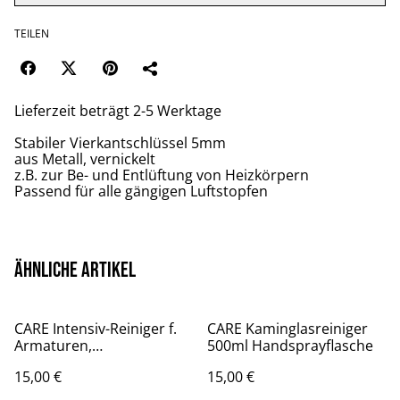
TEILEN
Lieferzeit beträgt 2-5 Werktage
Stabiler Vierkantschlüssel 5mm
aus Metall, vernickelt
z.B. zur Be- und Entlüftung von Heizkörpern
Passend für alle gängigen Luftstopfen
Ähnliche Artikel
CARE Intensiv-Reiniger f.
CARE Kaminglasreiniger
Armaturen,
500ml Handsprayflasche
Emailleoberflächen 500ml
15,00 €
15,00 €
Spray CONEL