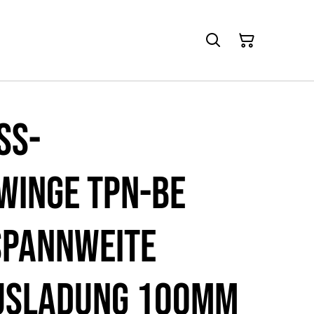
ss-
winge TPN-BE
Spannweite
usladung 100mm