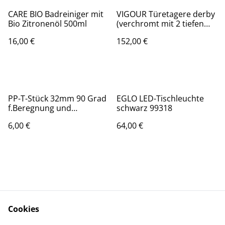
CARE BIO Badreiniger mit
VIGOUR Türetagere derby
Bio Zitronenöl 500ml
(verchromt mit 2 tiefen
Körben u. Duschabzieher)
16,00 €
152,00 €
PP-T-Stück 32mm 90 Grad
EGLO LED-Tischleuchte
f.Beregnung und
schwarz 99318
Trinkwasser
6,00 €
64,00 €
Cookies
Kontaktieren Sie uns
Rechtliche