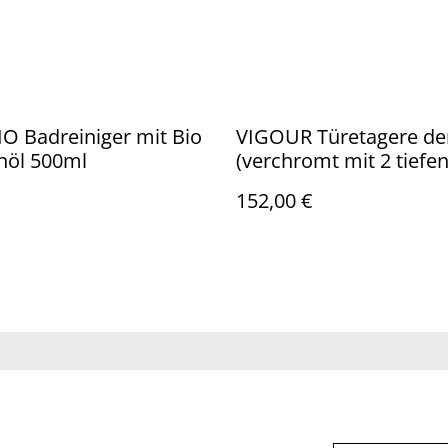
O Badreiniger mit Bio
VIGOUR Türetagere de
nöl 500ml
(verchromt mit 2 tiefe
Körben u. Duschabzieh
152,00 €
chtliche
Datenschutzbestimm
Cookie-Richtlinie
stimmungen
ungen von SumUp