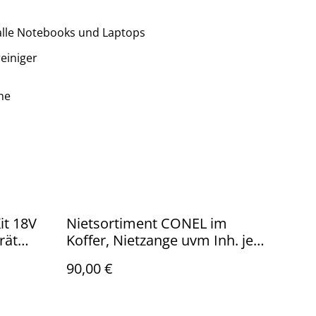
alle Notebooks und Laptops
einiger
he
it 18V
Nietsortiment CONEL im
rät
Koffer, Nietzange uvm Inh. je
50 Stk. Blindniet. Alu 3,2x8,
90,00 €
4x8mm