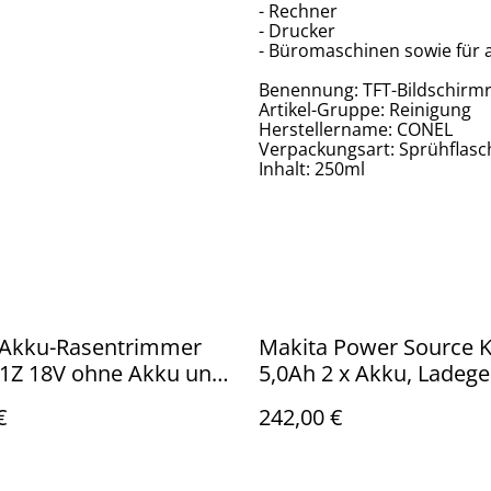
- Rechner
- Drucker
- Büromaschinen sowie für 
Benennung: TFT-Bildschirmr
Artikel-Gruppe: Reinigung
Herstellername: CONEL
Verpackungsart: Sprühflasc
Inhalt: 250ml
 Akku-Rasentrimmer
Makita Power Source K
1Z 18V ohne Akku und
5,0Ah 2 x Akku, Ladege
rät
DC18RC
€
242,00 €