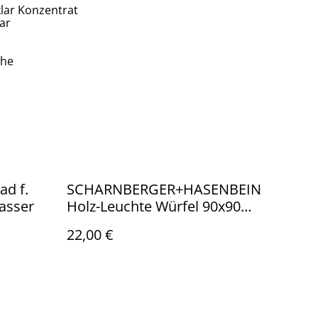
lar Konzentrat
ar
che
d f.
SCHARNBERGER+HASENBEIN
asser
Holz-Leuchte Würfel 90x90
E27 m. Schalter braun 88901
22,00 €