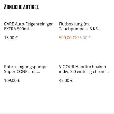
Ähnliche Artikel
%
CARE Auto-Felgenreiniger
Flutbox Jung (m.
EXTRA 500ml
Tauchpumpe U 5 KS
(Handsprayflasche)
Tragekorb/C-Schlauch
15,00 €
590,00 €
676,00 €
CONEL
12.5m m. Kupplungen)
Rohrreinigungspumpe
VIGOUR Handtuchhaken
Super CONEL mit
indiv. 3.0 einteilig chrom
verstellb. Griff u. 2
Magnet
109,00 €
45,00 €
Gummiadaptern