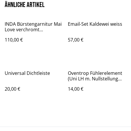
Ähnliche Artikel
INDA Bürstengarnitur Mai
Email-Set Kaldewei weiss
Love verchromt
Wand-/Standmodell
110,00 €
57,00 €
Bürste weiß
Universal Dichtleiste
Oventrop Fühlerelement
(Uni LH m. Nullstellung
Gewinde M30 x 1.5)
20,00 €
14,00 €